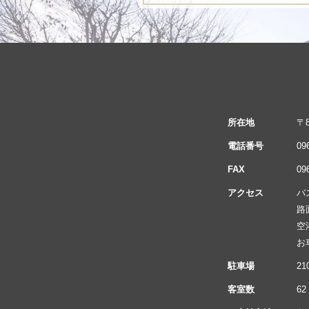
所在地
〒
電話番号
09
FAX
09
アクセス
バ
路
空
お
駐車場
2
客室数
62